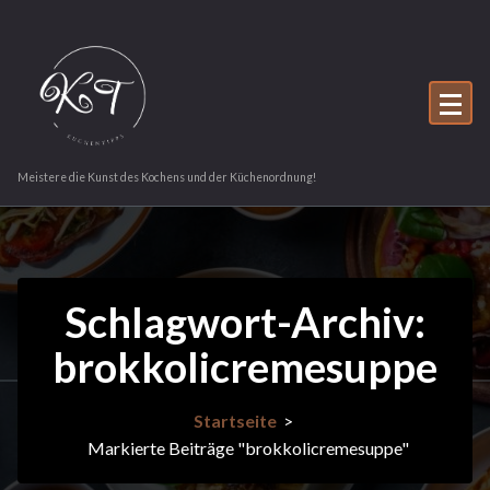
Zum
Inhalt
springen
Meistere die Kunst des Kochens und der Küchenordnung!
Schlagwort-Archiv:
brokkolicremesuppe
Startseite
>
Markierte Beiträge "brokkolicremesuppe"