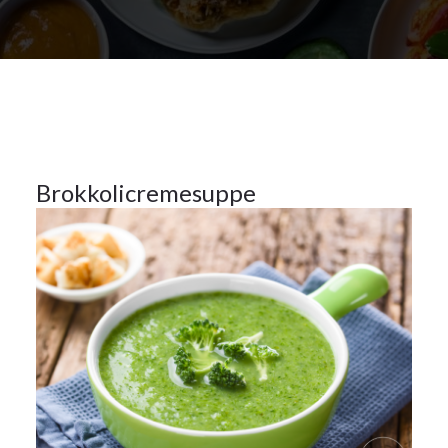
3Nov.
2023
Suppen
3
Brokkolicremesuppe
NOV.
2023