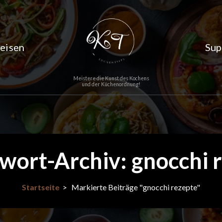
eisen
Sup
Meistere die Kunst des Kochens
und der Küchenordnung!
wort-Archiv: gnocchi 
Startseite
>
Markierte Beiträge "gnocchi rezepte"