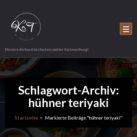
Zum
Inhalt
springen
Meistere die Kunst des Kochens und der Küchenordnung!
Schlagwort-Archiv:
hühner teriyaki
Startseite
>
Markierte Beiträge "hühner teriyaki"