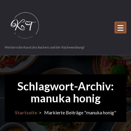
Zum
Inhalt
springen
Meistere die Kunst des Kochens und der Küchenordnung!
Schlagwort-Archiv:
manuka honig
Startseite
>
Markierte Beiträge "manuka honig"
20Nov.