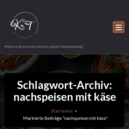
Zum
Inhalt
springen
Meistere die Kunst des Kochens und der Küchenordnung!
Schlagwort-Archiv:
nachspeisen mit käse
Startseite
>
Markierte Beiträge "nachspeisen mit käse"