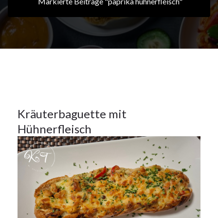
Markierte Beiträge "paprika hühnerfleisch"
5Okt.
2024
Hauptspeisen
5
Kräuterbaguette mit
Hühnerfleisch
OKT.
2024