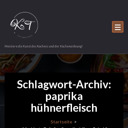
Zum
Inhalt
springen
Meistere die Kunst des Kochens und der Küchenordnung!
Schlagwort-Archiv:
paprika
hühnerfleisch
Startseite
>