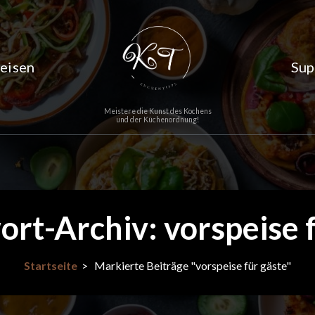
eisen
Sup
Meistere die Kunst des Kochens
und der Küchenordnung!
rt-Archiv: vorspeise 
Startseite
>
Markierte Beiträge "vorspeise für gäste"