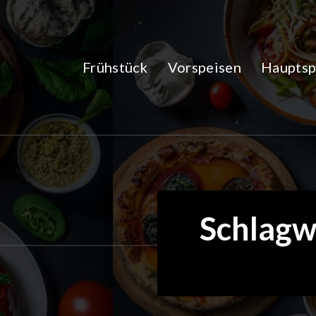
Zum
Inhalt
springen
Frühstück
Vorspeisen
Hauptsp
Schlagwo
2Okt.
2024