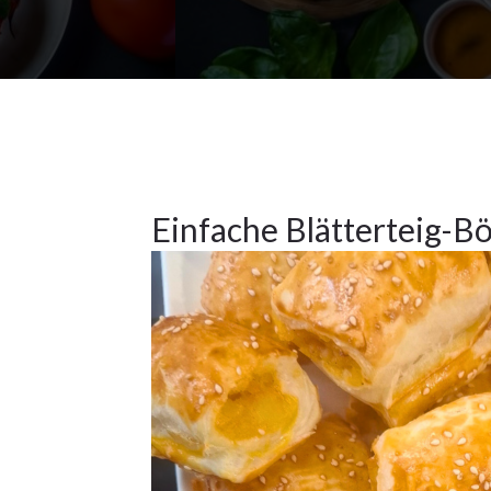
Frühstück
,
Hauptspeisen
,
Vorspeisen
2
Einfache Blätterteig-B
OKT.
2024