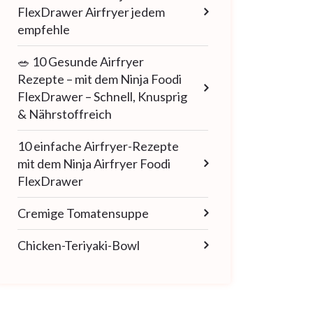
FlexDrawer Airfryer jedem
empfehle
🥗 10 Gesunde Airfryer
Rezepte – mit dem Ninja Foodi
FlexDrawer – Schnell, Knusprig
& Nährstoffreich
10 einfache Airfryer-Rezepte
mit dem Ninja Airfryer Foodi
FlexDrawer
Cremige Tomatensuppe
Chicken-Teriyaki-Bowl