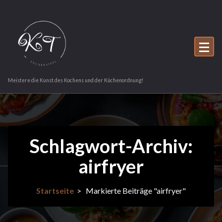
Zum
Inhalt
springen
Meistere die Kunst des Kochens und der Küchenordnung!
Schlagwort-Archiv:
airfryer
Startseite
>
Markierte Beiträge "airfryer"