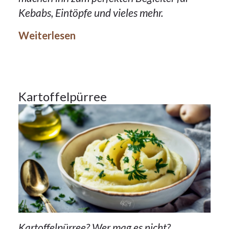
25Okt.
Kebabs, Eintöpfe und vieles mehr.
2023
Weiterlesen
Beilagen
25
Kartoffelpürree
OKT.
2023
Kartoffelpürree? Wer mag es nicht?