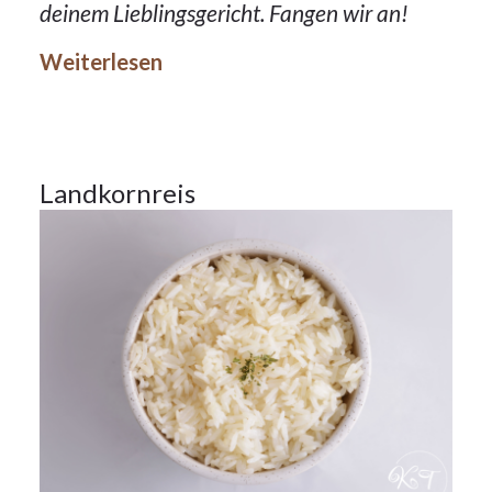
3Nov.
deinem Lieblingsgericht. Fangen wir an!
2023
Weiterlesen
Beilagen
3
Landkornreis
NOV.
2023