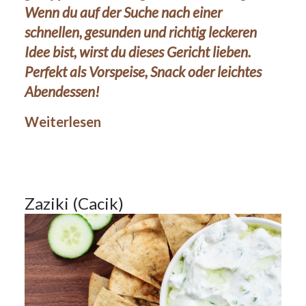
Wenn du auf der Suche nach einer
schnellen, gesunden und richtig leckeren
Idee bist, wirst du dieses Gericht lieben.
28Okt.
Perfekt als Vorspeise, Snack oder leichtes
2024
Abendessen!
Weiterlesen
Beilagen
,
Vorspeisen
28
Zaziki (Cacik)
OKT.
2024