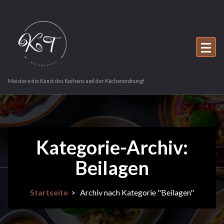
Zum
Inhalt
springen
Meistere die Kunst des Kochens und der Küchenordnung!
Kategorie-Archiv:
Beilagen
Startseite
>
Archiv nach Kategorie "Beilagen"