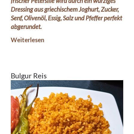
frischer Petersilie wird durch ein würziges
Dressing aus griechischem Joghurt, Zucker,
Senf, Olivenöl, Essig, Salz und Pfeffer perfekt
26Jan.
abgerundet.
2024
Weiterlesen
Beilagen
26
Bulgur Reis
JAN. 2024