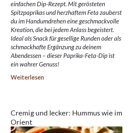
einfachen Dip-Rezept. Mit gerösteten
Spitzpaprikas und herzhaftem Feta zauberst
du im Handumdrehen eine geschmackvolle
Kreation, die bei jedem Anlass begeistert.
Ideal als Snack für gesellige Runden oder als
schmackhafte Ergänzung zu deinem
10Nov.
Abendessen – dieser Paprika-Feta-Dip ist
2023
ein wahrer Genuss!
Weiterlesen
Beilagen
,
Vorspeisen
10
Cremig und lecker: Hummus wie im
Orient
NOV.
2023