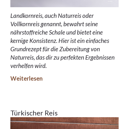
Landkornreis, auch Naturreis oder
Vollkornreis genannt, bewahrt seine
nährstoffreiche Schale und bietet eine
kernige Konsistenz. Hier ist ein einfaches
Grundrezept für die Zubereitung von
Naturreis, das dir zu perfekten Ergebnissen
27Okt.
verhelfen wird.
2023
Weiterlesen
Beilagen
27
Türkischer Reis
OKT.
2023