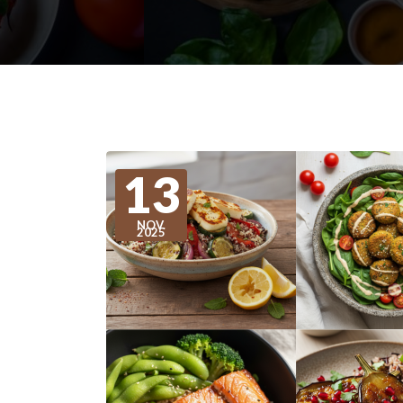
13
NOV.
2025