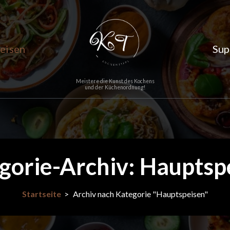
eisen
Sup
Meistere die Kunst des Kochens
und der Küchenordnung!
gorie-Archiv: Hauptsp
Startseite
>
Archiv nach Kategorie "Hauptspeisen"