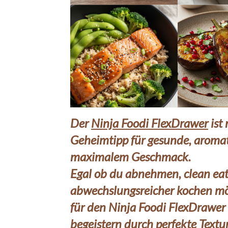
Der
Ninja Foodi FlexDrawer
ist 
Geheimtipp für gesunde, aromat
maximalem Geschmack.
Egal ob du abnehmen, clean eati
abwechslungsreicher kochen mö
für den Ninja Foodi FlexDrawer
8Nov.
begeistern durch perfekte Text