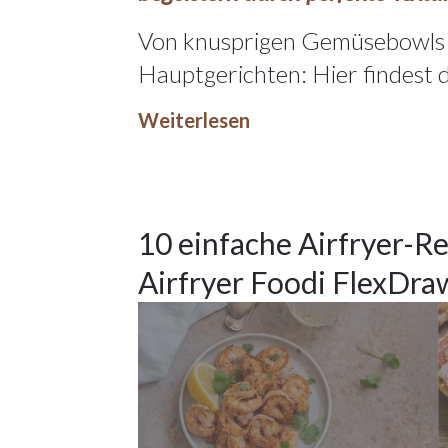
2025
Von knusprigen Gemüsebowls b
Hauptgerichten: Hier findest d
Allgemein
,
Hauptspeisen
,
Weiterlesen
Küchentipps
8
10 einfache Airfryer-R
Airfryer Foodi FlexDra
NOV.
2025