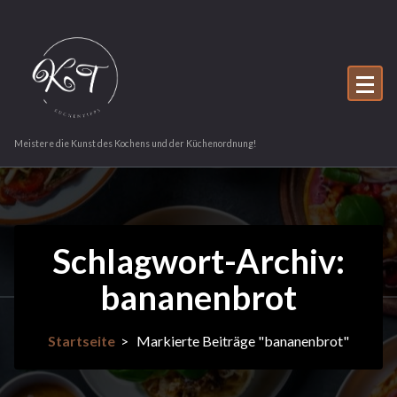
Zum
Inhalt
springen
Meistere die Kunst des Kochens und der Küchenordnung!
Schlagwort-Archiv:
bananenbrot
Startseite
>
Markierte Beiträge "bananenbrot"