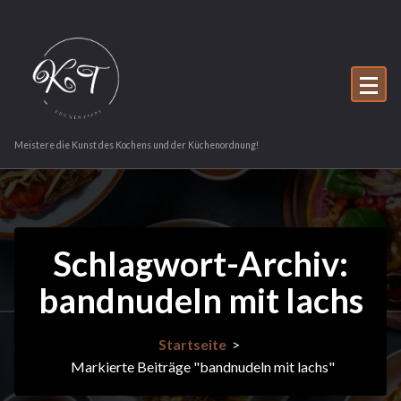
Zum
Inhalt
springen
Meistere die Kunst des Kochens und der Küchenordnung!
Schlagwort-Archiv:
bandnudeln mit lachs
Startseite
>
Markierte Beiträge "bandnudeln mit lachs"