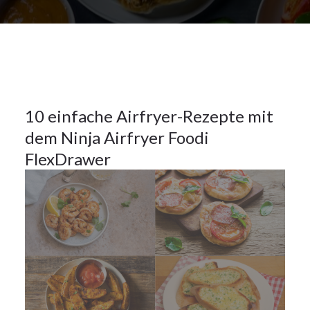
Allgemein
,
Hauptspeisen
,
Küchentipps
8
10 einfache Airfryer-Rezepte mit
dem Ninja Airfryer Foodi
NOV.
2025
FlexDrawer