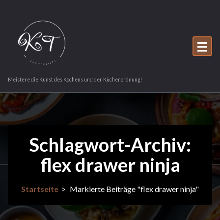
Zum
Inhalt
springen
Meistere die Kunst des Kochens und der Küchenordnung!
Schlagwort-Archiv:
flex drawer ninja
Startseite
>
Markierte Beiträge "flex drawer ninja"
8Nov.
2025