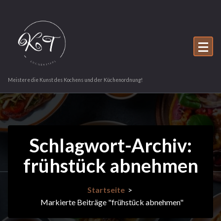
Zum
Inhalt
springen
Meistere die Kunst des Kochens und der Küchenordnung!
Schlagwort-Archiv:
frühstück abnehmen
Startseite
>
Markierte Beiträge "frühstück abnehmen"