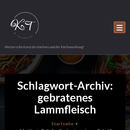
Zum
Inhalt
springen
Meistere die Kunst des Kochens und der Küchenordnung!
Schlagwort-Archiv:
gebratenes
Lammfleisch
Startseite
>