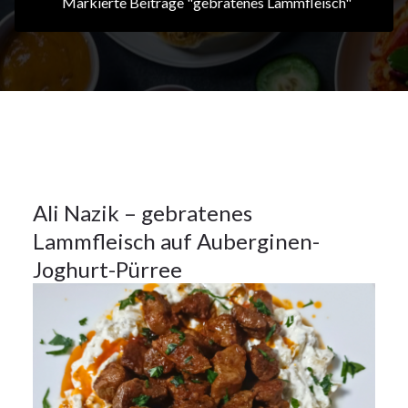
Markierte Beiträge "gebratenes Lammfleisch"
26Jan.
2024
Hauptspeisen
26
Ali Nazik – gebratenes
Lammfleisch auf Auberginen-
JAN. 2024
Joghurt-Pürree