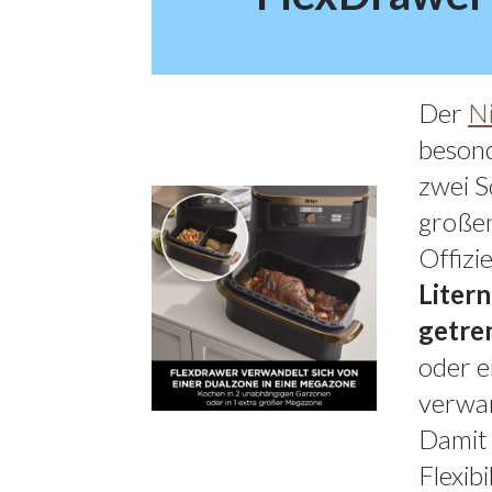
Der
Ni
besond
zwei S
großen
Offizi
Litern
getren
oder 
verwan
Damit 
Flexibi