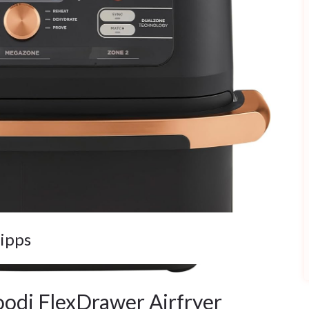
ipps
odi FlexDrawer Airfryer