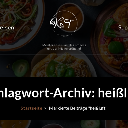
eisen
Sup
Meistere die Kunst des Kochens
und der Küchenordnung!
hlagwort-Archiv: heißl
Startseite
>
Markierte Beiträge "heißluft"