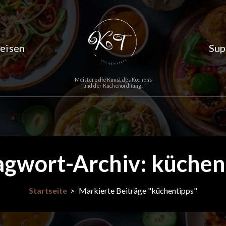
eisen
Sup
Meistere die Kunst des Kochens
und der Küchenordnung!
agwort-Archiv: küchen
Startseite
>
Markierte Beiträge "küchentipps"