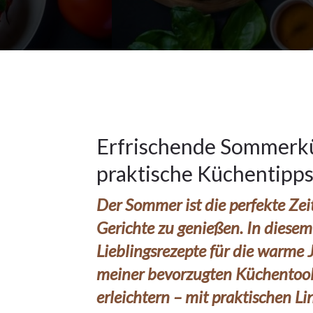
24Mai
2024
Küchentipps
24
Erfrischende Sommerkü
praktische Küchentipps
MAI 2024
Der Sommer ist die perfekte Zei
Gerichte zu genießen. In diesem 
Lieblingsrezepte für die warme J
meiner bevorzugten Küchentools 
erleichtern – mit praktischen Lin