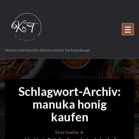
Zum
Inhalt
springen
Meistere die Kunst des Kochens und der Küchenordnung!
Schlagwort-Archiv:
manuka honig
kaufen
Startseite
>