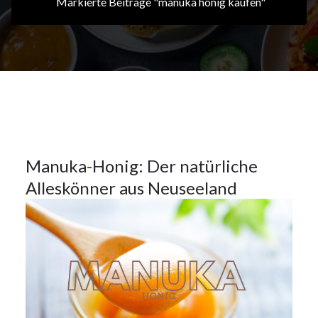
Markierte Beiträge "manuka honig kaufen"
20Nov.
2024
Küchentipps
20
Manuka-Honig: Der natürliche
Alleskönner aus Neuseeland
NOV.
2024