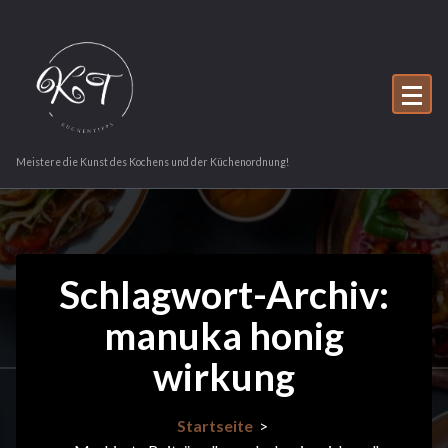
Zum
Inhalt
springen
Meistere die Kunst des Kochens und der Küchenordnung!
Schlagwort-Archiv:
manuka honig
wirkung
Startseite
>