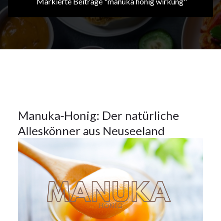
Markierte Beiträge "manuka honig wirkung"
20Nov.
2024
Küchentipps
20
Manuka-Honig: Der natürliche
Alleskönner aus Neuseeland
NOV.
2024