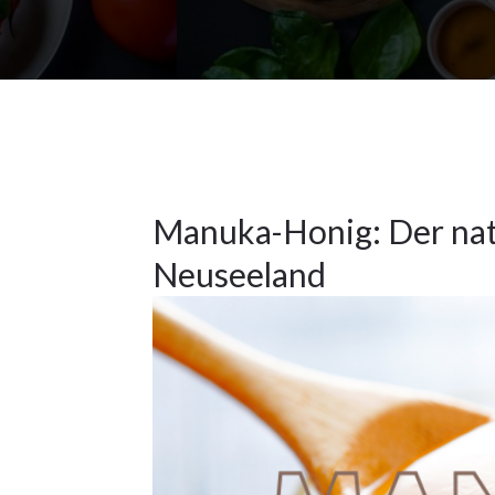
20Nov.
2024
Küchentipps
20
Manuka-Honig: Der natü
Neuseeland
NOV.
2024