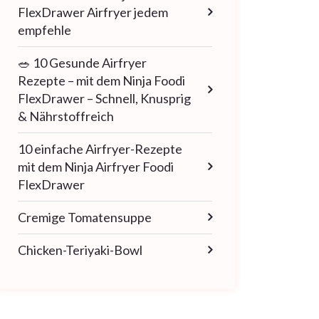
FlexDrawer Airfryer jedem
empfehle
🥗 10 Gesunde Airfryer
Rezepte – mit dem Ninja Foodi
FlexDrawer – Schnell, Knusprig
& Nährstoffreich
10 einfache Airfryer-Rezepte
mit dem Ninja Airfryer Foodi
FlexDrawer
Cremige Tomatensuppe
Chicken-Teriyaki-Bowl