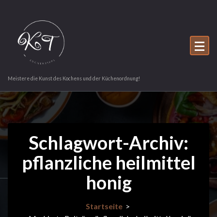
Zum
Inhalt
springen
Meistere die Kunst des Kochens und der Küchenordnung!
Schlagwort-Archiv:
pflanzliche heilmittel
honig
Startseite
>