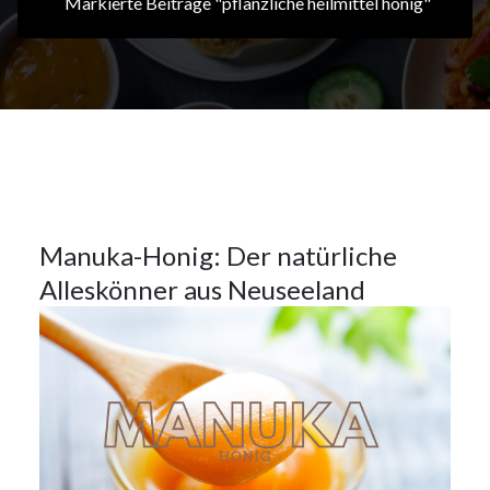
Markierte Beiträge "pflanzliche heilmittel honig"
20Nov.
2024
Küchentipps
20
Manuka-Honig: Der natürliche
Alleskönner aus Neuseeland
NOV.
2024