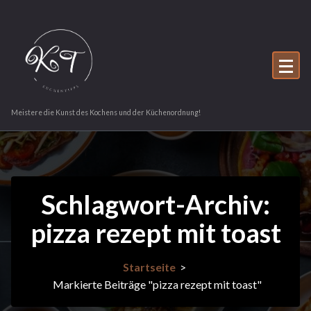
Zum
Inhalt
springen
Meistere die Kunst des Kochens und der Küchenordnung!
Schlagwort-Archiv:
pizza rezept mit toast
Startseite
>
Markierte Beiträge "pizza rezept mit toast"