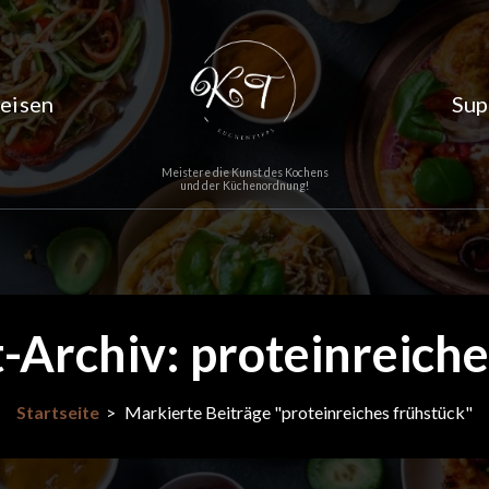
eisen
Sup
Meistere die Kunst des Kochens
und der Küchenordnung!
-Archiv: proteinreiche
Startseite
>
Markierte Beiträge "proteinreiches frühstück"