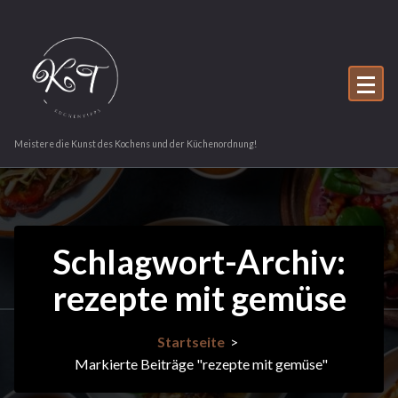
Zum
Inhalt
springen
Meistere die Kunst des Kochens und der Küchenordnung!
Schlagwort-Archiv:
rezepte mit gemüse
Startseite
>
Markierte Beiträge "rezepte mit gemüse"