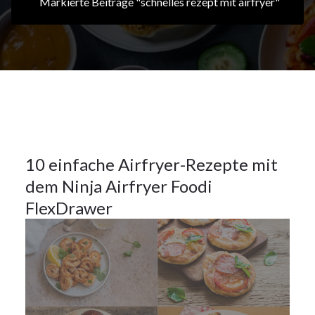
Markierte Beiträge "schnelles rezept mit airfryer"
8Nov.
2025
Allgemein
,
Hauptspeisen
,
Küchentipps
8
10 einfache Airfryer-Rezepte mit
dem Ninja Airfryer Foodi
NOV.
2025
FlexDrawer