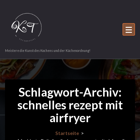
Zum
Inhalt
springen
Meistere die Kunst des Kochens und der Küchenordnung!
Schlagwort-Archiv:
schnelles rezept mit
airfryer
Startseite
>