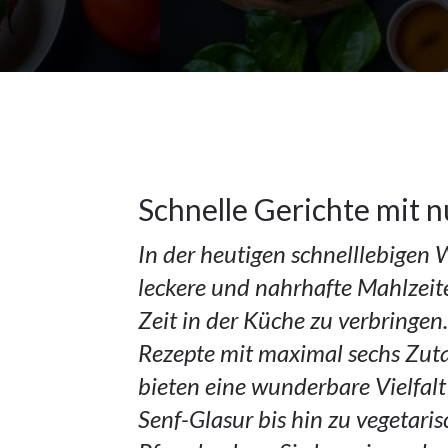
19Nov.
2023
Hauptspeisen
19
Schnelle Gerichte mit n
In der heutigen schnelllebigen W
NOV.
2023
leckere und nahrhafte Mahlzeite
Zeit in der Küche zu verbringe
Rezepte mit maximal sechs Zutat
bieten eine wunderbare Vielfal
Senf-Glasur bis hin zu vegetari