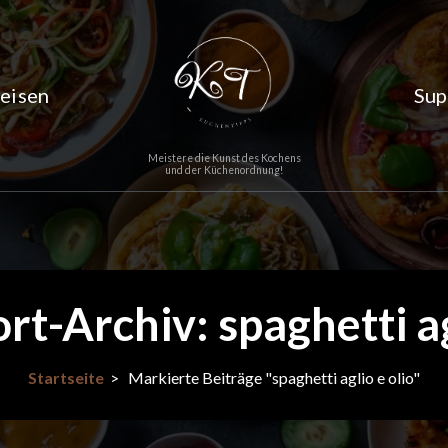
eisen
Sup
Meistere die Kunst des Kochens
und der Küchenordnung!
t-Archiv: spaghetti ag
Startseite
>
Markierte Beiträge "spaghetti aglio e olio"