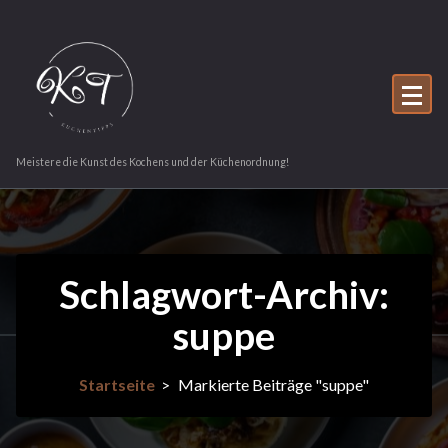
Zum
Inhalt
springen
Meistere die Kunst des Kochens und der Küchenordnung!
Schlagwort-Archiv:
suppe
Startseite
>
Markierte Beiträge "suppe"