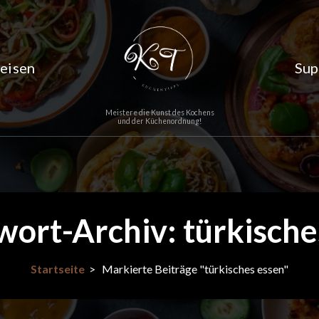
eisen
Sup
Meistere die Kunst des Kochens
und der Küchenordnung!
wort-Archiv: türkische
Startseite
>
Markierte Beiträge "türkisches essen"