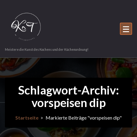
Zum
Inhalt
springen
Meistere die Kunst des Kochens und der Küchenordnung!
Schlagwort-Archiv:
vorspeisen dip
Startseite
>
Markierte Beiträge "vorspeisen dip"
12Nov.
2023