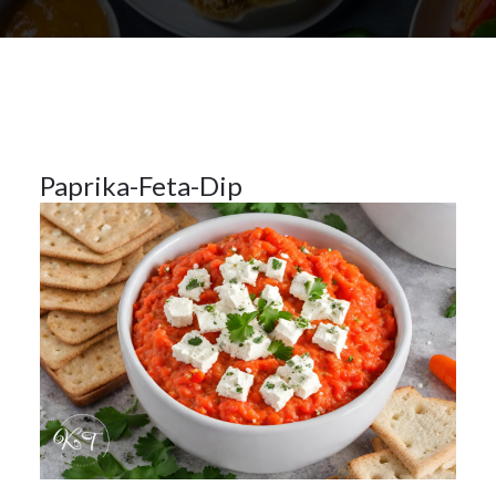
Beilagen
,
Vorspeisen
12
Paprika-Feta-Dip
NOV.
2023