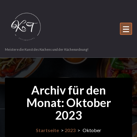
Zum
Inhalt
springen
Meistere die Kunst des Kochens und der Küchenordnung!
Archiv für den
Monat: Oktober
2023
Startseite
>
2023
>
Oktober