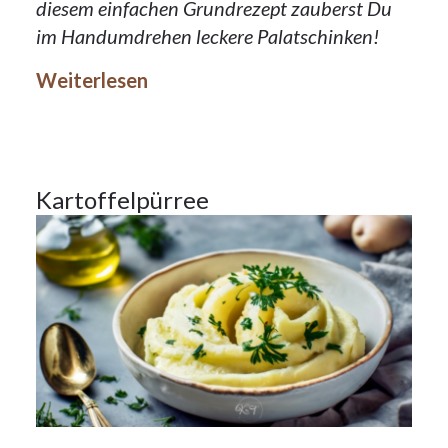
diesem einfachen Grundrezept zauberst Du
25Okt.
im Handumdrehen leckere Palatschinken!
2023
Weiterlesen
Beilagen
25
Kartoffelpürree
OKT.
2023