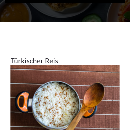
27Okt.
2023
Beilagen
27
Türkischer Reis
OKT.
2023