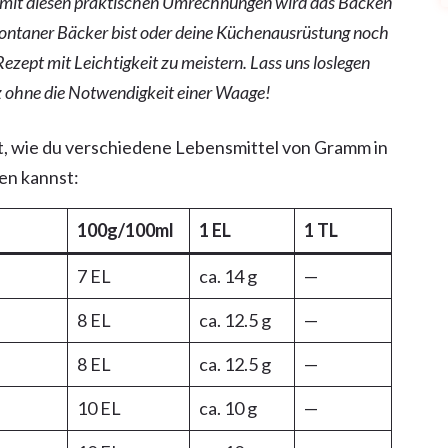
– mit diesen praktischen Umrechnungen wird das Backen
ontaner Bäcker bist oder deine Küchenausrüstung noch
 Rezept mit Leichtigkeit zu meistern. Lass uns loslegen
z ohne die Notwendigkeit einer Waage!
gt, wie du verschiedene Lebensmittel von Gramm in
nen kannst:
100g/100ml
1 EL
1 TL
7 EL
ca. 14 g
—
8 EL
ca. 12.5 g
—
8 EL
ca. 12.5 g
—
10 EL
ca. 10 g
—