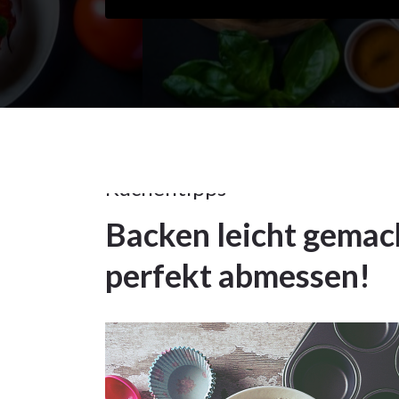
17Nov.
2023
Küchentipps
Backen leicht gema
17
perfekt abmessen!
NOV.
2023