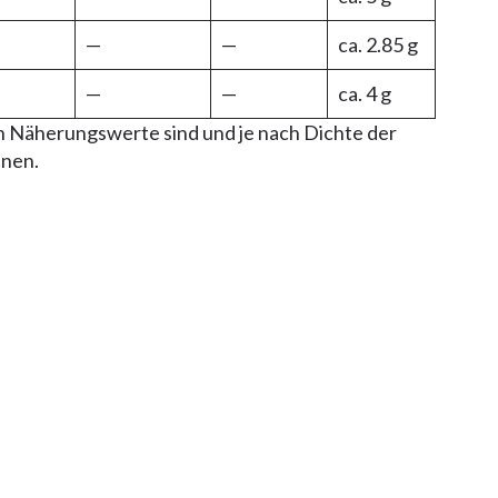
—
—
ca. 2.85 g
—
—
ca. 4 g
 Näherungswerte sind und je nach Dichte der
nnen.