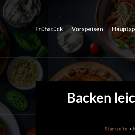
Zum
Inhalt
springen
Frühstück
Vorspeisen
Hauptsp
Backen lei
Startseite
>