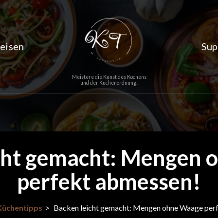
eisen
Sup
Meistere die Kunst des Kochens
und der Küchenordnung!
cht gemacht: Mengen
perfekt abmessen!
Küchentipps
>
Backen leicht gemacht: Mengen ohne Waage per