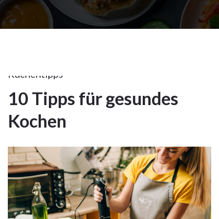
1Nov.
2023
Küchentipps
10 Tipps für gesundes
1
Kochen
NOV.
2023