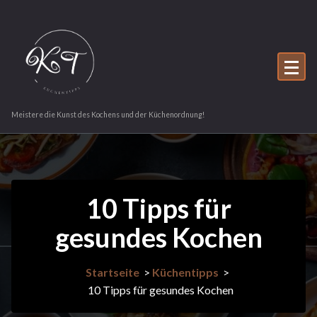
Zum
Inhalt
springen
Meistere die Kunst des Kochens und der Küchenordnung!
10 Tipps für
gesundes Kochen
Startseite
>
Küchentipps
>
10 Tipps für gesundes Kochen