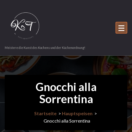
Zum
Inhalt
springen
Meistere die Kunst des Kochens und der Küchenordnung!
Gnocchi alla
Sorrentina
Startseite
>
Hauptspeisen
>
Gnocchi alla Sorrentina