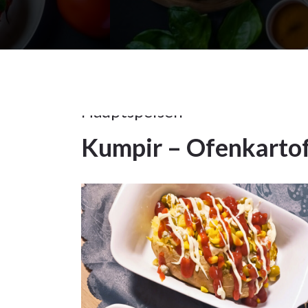
17Dez.
2023
Hauptspeisen
Kumpir – Ofenkartof
17
DEZ. 2023