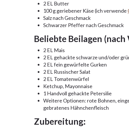
2 EL Butter
100 g geriebener Käse (ich verwende
Salz nach Geschmack
Schwarzer Pfeffer nach Geschmack
Beliebte Beilagen (nach
2 EL Mais
2 EL gehackte schwarze und/oder grü
2 EL fein gewürfelte Gurken
2 EL Russischer Salat
2 EL Tomatenwürfel
Ketchup, Mayonnaise
1 Handvoll gehackte Petersilie
Weitere Optionen: rote Bohnen, einge
gebratenes Hähnchenfleisch
Zubereitung: