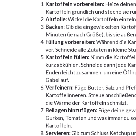
Kartoffeln vorbereiten:
Heize deinen
Kartoffeln gründlich und steche sie r
Alufolie:
Wickel die Kartoffeln einzeln 
Backen:
Gib die eingewickelten Kartof
Minuten (je nach Größe), bis sie außen
Füllung vorbereiten:
Während die Kart
vor. Schneide alle Zutaten in kleine Stü
Kartoffeln füllen:
Nimm die Kartoffeln
kurz abkühlen. Schneide dann jede Kart
Enden leicht zusammen, um eine Öffnu
Gabel auf.
Verfeinern:
Füge Butter, Salz und Pfe
Kartoffelinneren. Streue anschließen
die Wärme der Kartoffeln schmilzt.
Beilagen hinzufügen:
Füge deine gewäh
Gurken, Tomaten und was immer du son
Kartoffeln.
Servieren:
Gib zum Schluss Ketchup un