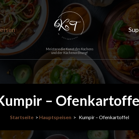
eisen
Sup
Meistere die Kunst des Kochens
und der Küchenordnung!
Kumpir – Ofenkartoffe
Startseite
>
Hauptspeisen
>
Kumpir – Ofenkartoffel