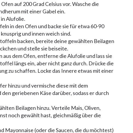
 Ofen auf 200 Grad Celsius vor. Wasche die
undherum mit einer Gabel ein.
in Alufolie.
feln in den Ofen und backe sie für etwa 60-90
 knusprig und innen weich sind.
offeln backen, bereite deine gewählten Beilagen
ckchen und stelle sie beiseite.
 aus dem Ofen, entferne die Alufolie und lass sie
offel längs ein, aber nicht ganz durch. Drücke die
ng zu schaffen. Locke das Innere etwas mit einer
ffer hinzu und vermische diese mit dem
d den geriebenen Käse darüber, sodass er durch
lten Beilagen hinzu. Verteile Mais, Oliven,
st noch gewählt hast, gleichmäßig über die
d Mayonnaise (oder die Saucen, die du möchtest)