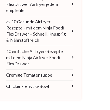
FlexDrawer Airfryer jedem
empfehle
🥗 10 Gesunde Airfryer
Rezepte – mit dem Ninja Foodi
FlexDrawer – Schnell, Knusprig
& Nährstoffreich
10 einfache Airfryer-Rezepte
mit dem Ninja Airfryer Foodi
FlexDrawer
Cremige Tomatensuppe
Chicken-Teriyaki-Bowl