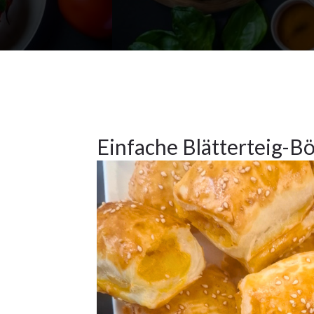
Frühstück
,
Hauptspeisen
,
Vorspeisen
2
Einfache Blätterteig-B
OKT.
2024