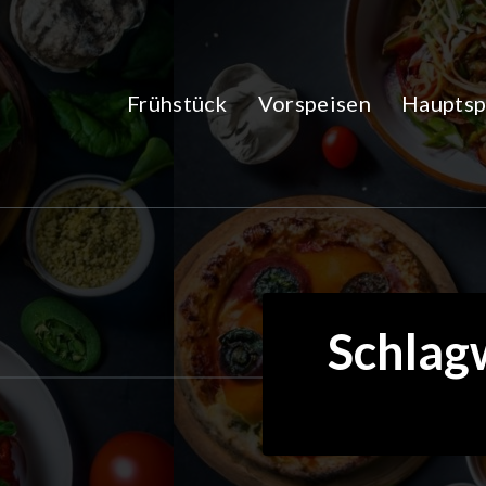
Zum
Inhalt
springen
Frühstück
Vorspeisen
Hauptsp
Schlagw
2Okt.
2024