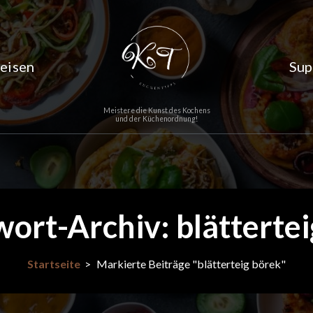
eisen
Sup
Meistere die Kunst des Kochens
und der Küchenordnung!
ort-Archiv: blätterte
Startseite
>
Markierte Beiträge "blätterteig börek"