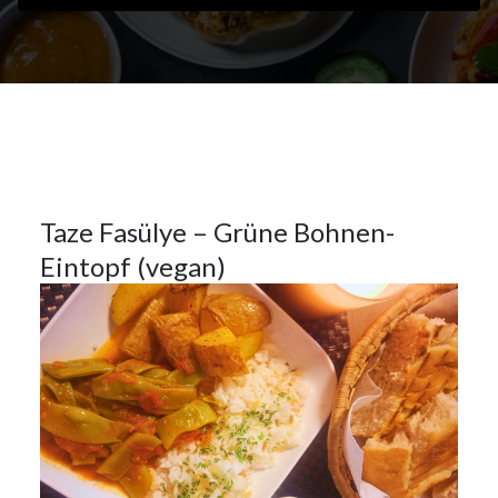
28Okt.
2024
Hauptspeisen
28
Taze Fasülye – Grüne Bohnen-
Eintopf (vegan)
OKT.
2024