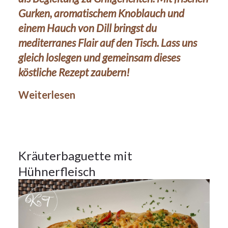
Gurken, aromatischem Knoblauch und
einem Hauch von Dill bringst du
mediterranes Flair auf den Tisch. Lass uns
gleich loslegen und gemeinsam dieses
5Okt.
köstliche Rezept zaubern!
2024
Weiterlesen
Hauptspeisen
5
Kräuterbaguette mit
Hühnerfleisch
OKT.
2024