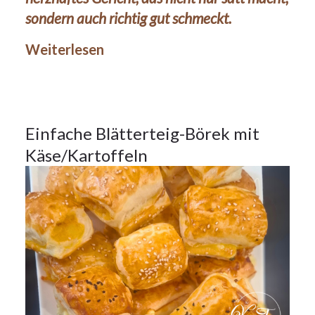
sondern auch richtig gut schmeckt.
Frühstück
,
Weiterlesen
Hauptspeisen
,
Vorspeisen
2
Einfache Blätterteig-Börek mit
Käse/Kartoffeln
OKT.
2024