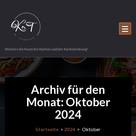
Zum
Inhalt
springen
Meistere die Kunst des Kochens und der Küchenordnung!
Archiv für den
Monat: Oktober
2024
Startseite
>
2024
>
Oktober