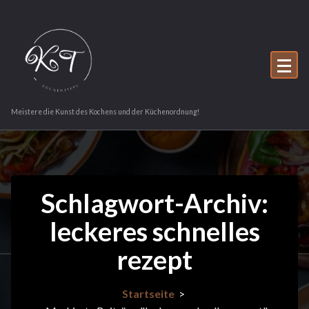
Zum
Inhalt
springen
Meistere die Kunst des Kochens und der Küchenordnung!
Schlagwort-Archiv:
leckeres schnelles
rezept
Startseite
>