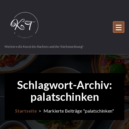
Zum
Inhalt
springen
Meistere die Kunst des Kochens und der Küchenordnung!
Schlagwort-Archiv:
palatschinken
Startseite
>
Markierte Beiträge "palatschinken"
26Okt.