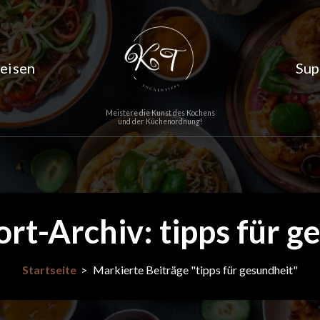
eisen
Sup
Meistere die Kunst des Kochens
und der Küchenordnung!
rt-Archiv: tipps für g
Startseite
>
Markierte Beiträge "tipps für gesundheit"