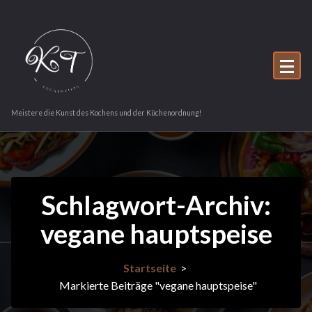
Zum
Inhalt
springen
Meistere die Kunst des Kochens und der Küchenordnung!
Schlagwort-Archiv:
vegane hauptspeise
Startseite
>
Markierte Beiträge "vegane hauptspeise"