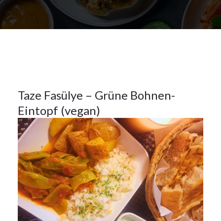
28Okt.
2024
Hauptspeisen
28
Taze Fasülye – Grüne Bohnen-
Eintopf (vegan)
OKT.
2024