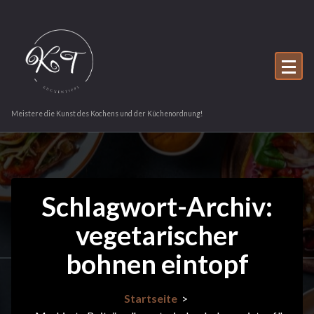
Zum
Inhalt
springen
Meistere die Kunst des Kochens und der Küchenordnung!
Schlagwort-Archiv:
vegetarischer
bohnen eintopf
Startseite
>