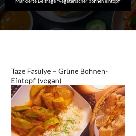
Markierte Beiträge "vegetarischer bohnen eintopf"
28Okt.
2024
Hauptspeisen
28
Taze Fasülye – Grüne Bohnen-
Eintopf (vegan)
OKT.
2024