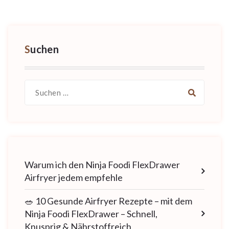
Suchen
Suche
nach:
Warum ich den Ninja Foodi FlexDrawer
Airfryer jedem empfehle
🥗 10 Gesunde Airfryer Rezepte – mit dem
Ninja Foodi FlexDrawer – Schnell,
Knusprig & Nährstoffreich