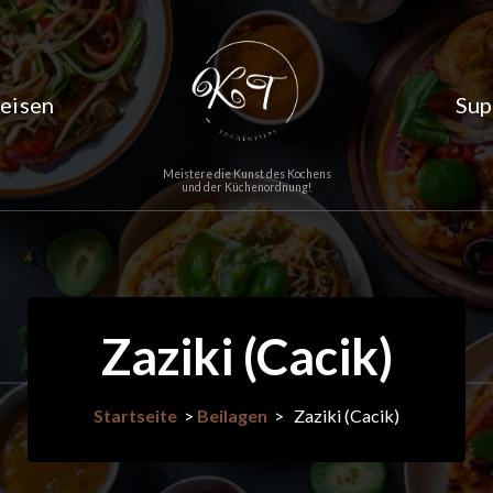
eisen
Sup
Meistere die Kunst des Kochens
und der Küchenordnung!
Zaziki (Cacik)
Startseite
>
Beilagen
>
Zaziki (Cacik)