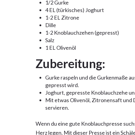
1/2 Gurke
4 EL (türkisches) Joghurt
1-2 EL Zitrone
Dille
1-2 Knoblauchzehen (gepresst)
Salz
1 EL Olivenöl
Zubereitung:
Gurke raspeln und die Gurkenmaße au
gepresst wird.
Joghurt, gepresste Knoblauchzehe und
Mit etwas Olivenöl, Zitronensaft und D
servieren.
Wenn du eine gute Knoblauchpresse suchst
Herz legen. Mit dieser Presse ist ein Schäl