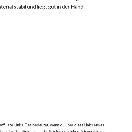
erial stabil und liegt gut in der Hand.
 Affiliate-Links. Das bedeutet, wenn du über diese Links etwas
ohne dass für dich zusätzliche Kosten entstehen. Ich verlinke nur