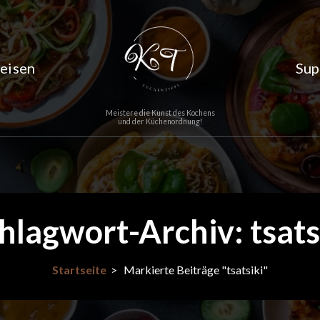
eisen
Sup
Meistere die Kunst des Kochens
und der Küchenordnung!
hlagwort-Archiv: tsats
Startseite
>
Markierte Beiträge "tsatsiki"