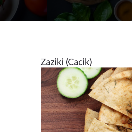
2024
Beilagen
,
Vorspeisen
28
Zaziki (Cacik)
OKT.
2024